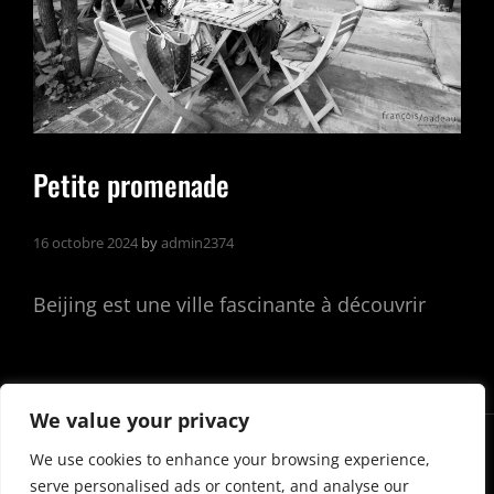
Petite promenade
16 octobre 2024
by
admin2374
Beijing est une ville fascinante à découvrir
We value your privacy
We use cookies to enhance your browsing experience,
Facebook
LinkedIn
Instagram
Bluesky
Flickr
YouTube
Lien
serve personalised ads or content, and analyse our